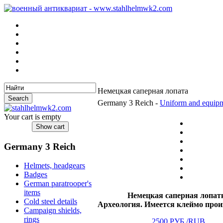
Немецкая саперная лопата
Germany 3 Reich -
Uniform and equip
Your cart is empty
Germany 3 Reich
Helmets, headgears
Badges
German paratrooper's
items
Немецкая саперная лопат
Cold steel details
Археология. Имеется клеймо прои
Campaign shields,
rings
2500 РУБ./RUB.